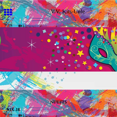
V.V. Kits-Uule
NUUJTS
NIX-18