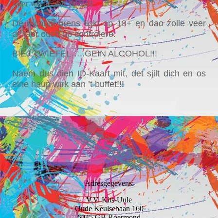
Veer werke mit NIX18.
De alcohol grens ligkt op 18+ en dao zolle veer
dit jaor ouch op controlere.
BIEJ TWIEFEL…..GEIN ALCOHOL!!!
Naem dus dien ID-Kaart mit, det sjilt dich en os
eine haup wirk aan ’t buffet!!!
Adresgegevens:
V.V. Kits-Uule
Oude Keulsebaan 160
6045 GB Roermond